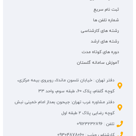
ثبت نام سریع
شماره تلفن ها
رشته های کارشناسی
رشته های ارشد
دوره های کوتاه مدت
آموزش سامانه گلستان
دفتر تهران : خیابان نلسون ماندلا، روبروی بیمه مرکزی،
کوچه گلفام، پلاک 60، طبقه سوم، واحد 33
دفتر مشاوره غرب تهران: جیحون بعداز امام خمینی نبش
کوچه رضایی پلاک ۲ طبقه اول
تلفن : 09123232896
کارشناس جذب : 09304878060