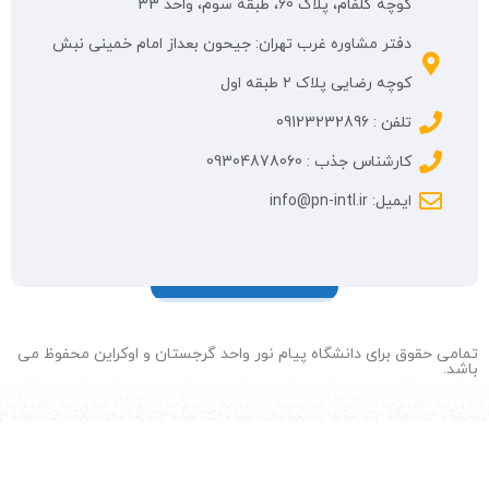
کوچه گلفام، پلاک 60، طبقه سوم، واحد 33
دفتر مشاوره غرب تهران: جیحون بعداز امام خمینی نبش
کوچه رضایی پلاک ۲ طبقه اول
تلفن : 09123232896
کارشناس جذب : 09304878060
ایمیل: info@pn-intl.ir
تمامی حقوق برای دانشگاه پیام نور واحد گرجستان و اوکراین محفوظ می
باشد.