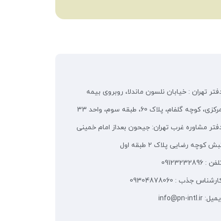
فتر تهران : خیابان نلسون ماندلا، روبروی بیمه
رکزی، کوچه گلفام، پلاک 60، طبقه سوم، واحد 33
فتر مشاوره غرب تهران: جیحون بعداز امام خمینی
بش کوچه رضایی پلاک ۲ طبقه اول
فن : 09123232896
ارشناس جذب : 09304878060
میل: info@pn-intl.ir