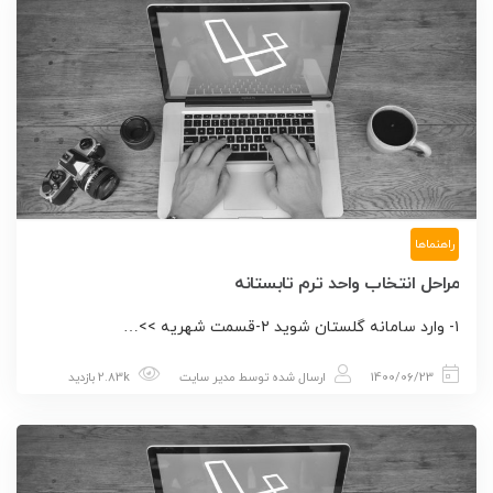
راهنماها
مراحل انتخاب واحد ترم تابستانه
۱- وارد سامانه گلستان شوید ۲-قسمت شهریه >>…
1400/06/23
ارسال شده توسط
مدیر سایت
2.83k بازدید