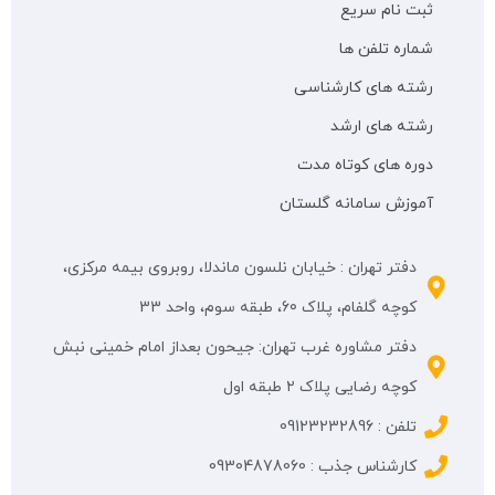
ثبت نام سریع
شماره تلفن ها
رشته های کارشناسی
رشته های ارشد
دوره های کوتاه مدت
آموزش سامانه گلستان
دفتر تهران : خیابان نلسون ماندلا، روبروی بیمه مرکزی،
کوچه گلفام، پلاک 60، طبقه سوم، واحد 33
دفتر مشاوره غرب تهران: جیحون بعداز امام خمینی نبش
کوچه رضایی پلاک ۲ طبقه اول
تلفن : 09123232896
کارشناس جذب : 09304878060