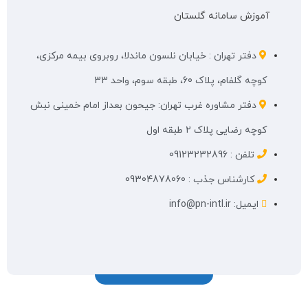
آموزش سامانه گلستان
دفتر تهران : خیابان نلسون ماندلا، روبروی بیمه مرکزی،
کوچه گلفام، پلاک 60، طبقه سوم، واحد 33
دفتر مشاوره غرب تهران: جیحون بعداز امام خمینی نبش
کوچه رضایی پلاک ۲ طبقه اول
تلفن : 09123232896
کارشناس جذب : 09304878060
ایمیل: info@pn-intl.ir