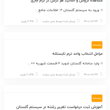
مشاهده دروس و اساتید هر درس در ترم جاری
۱- ورود به سیستم گلستان ۲- اطلاعات جامع…
1400/06/23
ارسال شده توسط
مدیر سایت
3.12k بازدید
راهنماها
مراحل انتخاب واحد ترم تابستانه
۱- وارد سامانه گلستان شوید ۲-قسمت شهریه >>…
1400/06/23
ارسال شده توسط
مدیر سایت
2.83k بازدید
راهنماها
آموزش ثبت درخواست تغییر رشته در سیستم گلستان