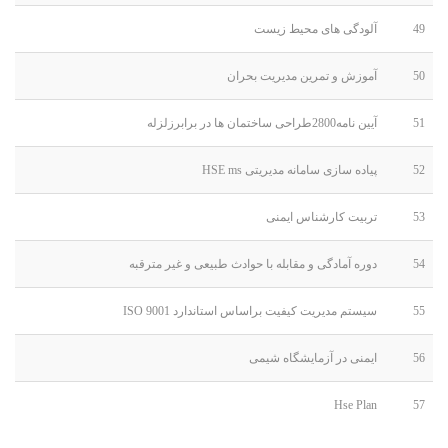
49
آلودگی های محیط زیست
50
آموزش و تمرین مدیریت بحران
51
آیین نامه2800طراحی ساختمان ها در برابرزلزله
52
پیاده سازی سامانه مدیریتی HSE ms
53
تربیت کارشناس ایمنی
54
دوره آمادگی و مقابله با حوادث طبیعی و غیر مترقبه
55
سیستم مدیریت کیفیت براساس استاندارد ISO 9001
56
ایمنی در آزمایشگاه شیمی
Hse Plan
57