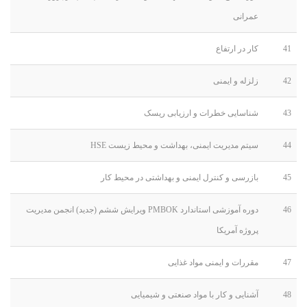
عمرانی
41
کار در ارتفاع
42
زلزله و ایمنی
43
شناسایی خطرات و ارزیابی ریسک
44
سیتم مدیریت ایمنی، بهداشت و محیط زیست HSE
45
بازرسی و کنترل ایمنی و بهداشتی در محیط کار
46
دوره آموزشی استاندارد PMBOK ویرایش ششم (جدید) انجمن مدیریت
پروژه آمریکا
47
مقررات و ایمنی مواد غذایی
48
آشنایی و کار با مواد صنعتی و شیمیایی