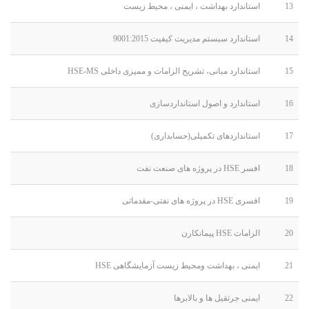
13
استاندارد بهداشت ، ایمنی ، محیط زیست
14
استاندارد سیستم مدیریت کیفیت 9001:2015
15
استاندارد مبانی، تشریح الزامات و ممیزی داخلی HSE-MS
16
استاندارد و اصول استانداردسازی
17
استانداردهای تکمیلی(حسابداری)
18
افسر HSE در پروژه های صنعت نفت
19
افسری HSE در پروژه های نفتی-مقدماتی
20
الزامات HSE پیمانکارن
21
ایمنی ، بهداشت ومحیط زیست آزمایشگاهی HSE
22
ایمنی جرثقیل ها و بالابرها