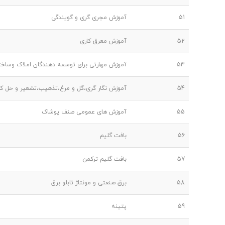
51
آموزش مجری گری و گویندگی
52
آموزش معرق کاری
53
آموزش مهارتی برای توسعه دهندگان املاک وساخت
54
آموزش نگار گری،گل و مرغ،تذهیب،تشعیر و حل کا
55
آموزش های عمومی صنف پوشاک
56
بافت گلیم
57
بافت گلیم ترکمن
58
برق صنعتی و مونتاژ تابلو برق
59
پتینه