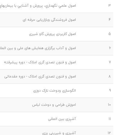
3
اصول علمي نگهداري، پرورش و آشنايي با بيماريهاي
4
اصول فروشندگی وبازاریابی حرفه ای
5
اصول کاربردی پرورش گاو شیری
6
اصول و آداب برگزاری همایش های ملی و بین الملل
7
اصول و فنون تصدی گری املاک - دوره پیشرفته
8
اصول و فنون تصدی گری املاک - دوره مقدماتی
9
الگوسازی ودوخت نازک دوزی
10
اموزش طراحی و دوخت لباس
11
آشپزی بین المللی
12
آشپزی و شیرینی پزی