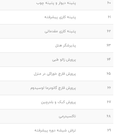
60
پتینه دیوار و پتینه چوب
61
پتینه کاری پیشرفته
62
پتینه کاری مقدماتی
63
پذیرشگر هتل
64
پرورش زالو طبی
65
پرورش قارچ خوراکی در منزل
66
پرورش قارچ گانودرما لوسیدوم
67
پرورش کبک و بلدرچین
68
تاکسیدرمی
69
تراش شیشه دوره پیشرفته