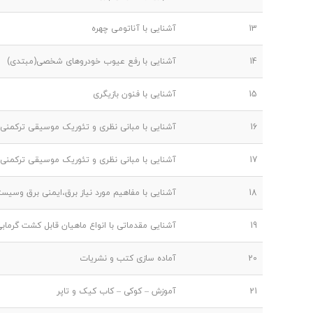
13
آشنایی با آناتومی چهره
14
آشنایی با رفع عیوب خودروهای شخصی(مبتدی)
15
آشنایی با فنون بازیگری
16
آشنایی با مبانی نظری و تئوریک موسیقی ترکمنی
17
آشنایی با مبانی نظری و تئوریک موسیقی ترکمنی
18
آشنایی با مفاهیم مورد نیاز برق،ایمنی برق وسیس
19
آشنایی مقدماتی با انواع ماهیان قابل کشت گرماب
20
آماده سازی کتب و نشریات
21
آموزش – کوکی – کاب کیک و تاپر