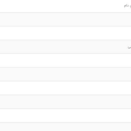
 دام
ی