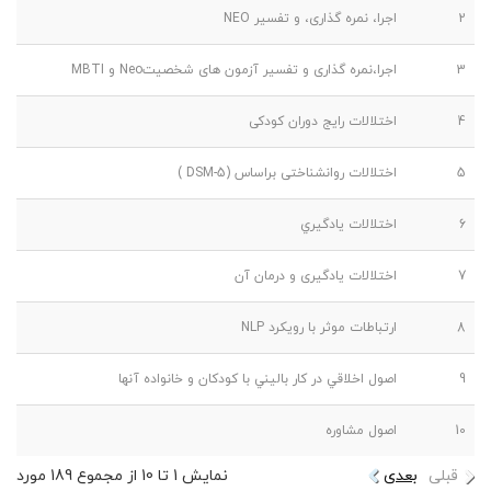
2
اجرا، نمره گذاری، و تفسیر NEO
3
اجرا،نمره گذاری و تفسیر آزمون های شخصیتNeo و MBTI
4
اختلالات رایج دوران کودکی
5
اختلالات روانشناختی براساس (DSM-5 )
6
اختلالات يادگيري
7
اختلالات یادگیری و درمان آن
8
ارتباطات موثر با رویکرد NLP
9
اصول اخلاقي در كار باليني با كودكان و خانواده آنها
10
اصول مشاوره
قبلی
بعدی
نمایش 1 تا 10 از مجموع 189 مورد